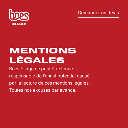
Demander un devis
M
E
N
T
I
O
N
S
L
É
G
A
L
E
S
Boes Pliage ne peut être tenue
responsable de l’ennui potentiel causé
par la lecture de ces mentions légales.
Toutes nos excuses par avance.