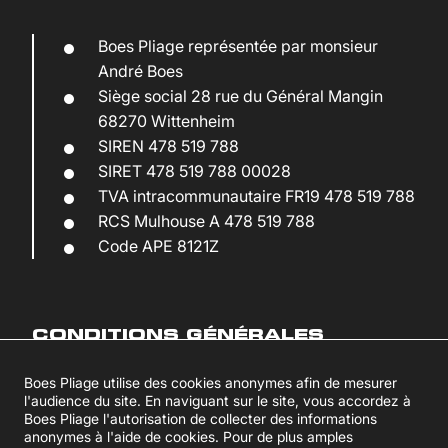
Boes Pliage représentée par monsieur
André Boes
Siège social 28 rue du Général Mangin
68270 Wittenheim
SIREN 478 519 788
SIRET 478 519 788 00028
TVA intracommunautaire FR19 478 519 788
RCS Mulhouse A 478 519 788
Code APE 8121Z
CONDITIONS GÉNÉRALES
D’UTILISATION DU SITE ET DES
Boes Pliage utilise des cookies anonymes afin de mesurer
SERVICES PROPOSÉS
l'audience du site. En naviguant sur le site, vous accordez à
Boes Pliage l'autorisation de collecter des informations
L’utilisation du site
www.boes.alsace
implique
anonymes à l'aide de cookies. Pour de plus amples